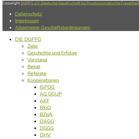
Copyright
DGPFG e.V. Deutsche Gesellschaft für Psychosomatische Frauenheilk
Datenschutz
Impressum
Allgemeine Geschäftsbedingungen
DIE DGPFG
Ziele
Geschichte und Erfolge
Vorstand
Beirat
Referate
Kooperationen
ISPOG
AG GGUP
AKF
BKiD
BZgA
DAGG
DGGG
DHV