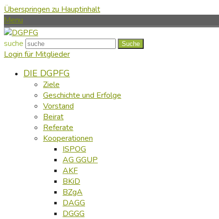
Überspringen zu Hauptinhalt
Menu
suche
Suche
Login für Mitglieder
DIE DGPFG
Ziele
Geschichte und Erfolge
Vorstand
Beirat
Referate
Kooperationen
ISPOG
AG GGUP
AKF
BKiD
BZgA
DAGG
DGGG