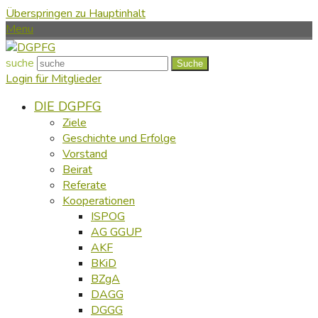
Überspringen zu Hauptinhalt
Menu
suche
Suche
Login für Mitglieder
DIE DGPFG
Ziele
Geschichte und Erfolge
Vorstand
Beirat
Referate
Kooperationen
ISPOG
AG GGUP
AKF
BKiD
BZgA
DAGG
DGGG