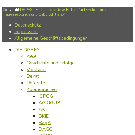
Copyright
DGPFG e.V. Deutsche Gesellschaft für Psychosomatische
Frauenheilkunde und Geburtshilfe e.V.
Datenschutz
Impressum
Allgemeine Geschäftsbedingungen
DIE DGPFG
Ziele
Geschichte und Erfolge
Vorstand
Beirat
Referate
Kooperationen
ISPOG
AG GGUP
AKF
BKiD
BZgA
DAGG