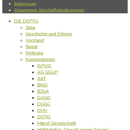
Impressum
Allgemeine Geschäftsbedingungen
DIE DGPFG
Ziele
Geschichte und Erfolge
Vorstand
Beirat
Referate
Kooperationen
ISPOG
AG GGUP
AKF
BKiD
BZgA
DAGG
DGGG
DHV
DSTIG
Marcé Gesellschaft
Hilfetelefon „Gewalt gegen Frauen“