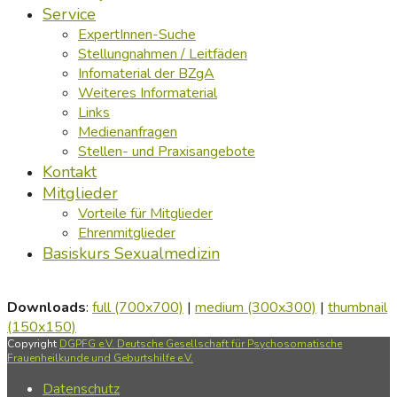
Service
ExpertInnen-Suche
Stellungnahmen / Leitfäden
Infomaterial der BZgA
Weiteres Informaterial
Links
Medienanfragen
Stellen- und Praxisangebote
Kontakt
Mitglieder
Vorteile für Mitglieder
Ehrenmitglieder
Basiskurs Sexualmedizin
Downloads
:
full (700x700)
|
medium (300x300)
|
thumbnail
(150x150)
Copyright
DGPFG e.V. Deutsche Gesellschaft für Psychosomatische
Frauenheilkunde und Geburtshilfe e.V.
Datenschutz