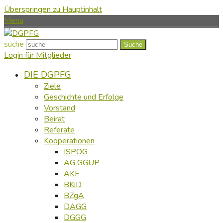
Überspringen zu Hauptinhalt
Menu
suche
Suche
Login für Mitglieder
DIE DGPFG
Ziele
Geschichte und Erfolge
Vorstand
Beirat
Referate
Kooperationen
ISPOG
AG GGUP
AKF
BKiD
BZgA
DAGG
DGGG