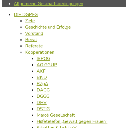
Allgemeine Geschäftsbedingungen
DIE DGPFG
Ziele
Geschichte und Erfolge
Vorstand
Beirat
Referate
Kooperationen
ISPOG
AG GGUP
AKF
BKiD
BZgA
DAGG
DGGG
DHV
DSTIG
Marcé Gesellschaft
Hilfetelefon „Gewalt gegen Frauen“
Schatten & Licht e.V.