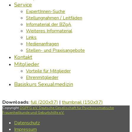
Service
ExpertInnen-Suche
Stellungnahmen / Leitfäden
Infomaterial der BZgA
Weiteres Informaterial
Links
Medienanfragen
Stellen- und Praxisangebote
Kontakt
Mitglieder
Vorteile für Mitglieder
Ehrenmitglieder
Basiskurs Sexualmedizin
Downloads
:
full (200x97)
|
thumbnail (150x97)
Copyright
DGPFG e.V. Deutsche Gesellschaft für Psychosomatische
Frauenheilkunde und Geburtshilfe e.V.
Datenschutz
Impressum