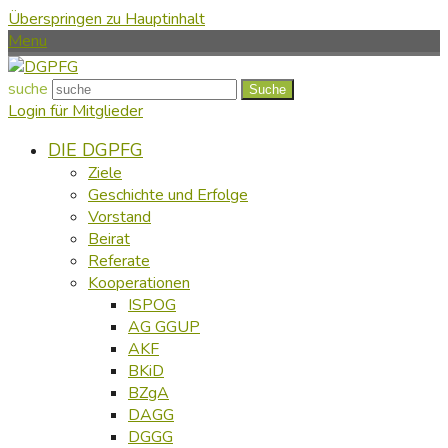
Überspringen zu Hauptinhalt
Menu
suche
Suche
Login für Mitglieder
DIE DGPFG
Ziele
Geschichte und Erfolge
Vorstand
Beirat
Referate
Kooperationen
ISPOG
AG GGUP
AKF
BKiD
BZgA
DAGG
DGGG