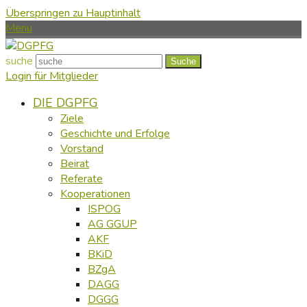
Überspringen zu Hauptinhalt
Menu
suche
Suche
Login für Mitglieder
DIE DGPFG
Ziele
Geschichte und Erfolge
Vorstand
Beirat
Referate
Kooperationen
ISPOG
AG GGUP
AKF
BKiD
BZgA
DAGG
DGGG