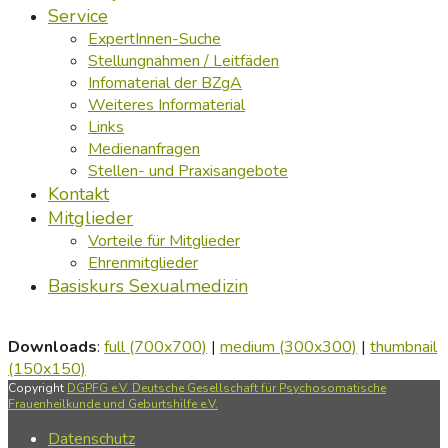
Service
ExpertInnen-Suche
Stellungnahmen / Leitfäden
Infomaterial der BZgA
Weiteres Informaterial
Links
Medienanfragen
Stellen- und Praxisangebote
Kontakt
Mitglieder
Vorteile für Mitglieder
Ehrenmitglieder
Basiskurs Sexualmedizin
Downloads
:
full (700x700)
|
medium (300x300)
|
thumbnail
(150x150)
Copyright
DGPFG e.V. Deutsche Gesellschaft für Psychosomatische
Frauenheilkunde und Geburtshilfe e.V.
Datenschutz