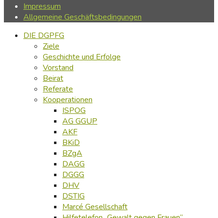
Impressum
Allgemeine Geschäftsbedingungen
DIE DGPFG
Ziele
Geschichte und Erfolge
Vorstand
Beirat
Referate
Kooperationen
ISPOG
AG GGUP
AKF
BKiD
BZgA
DAGG
DGGG
DHV
DSTIG
Marcé Gesellschaft
Hilfetelefon „Gewalt gegen Frauen“