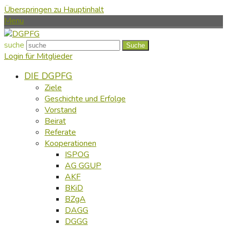
Überspringen zu Hauptinhalt
Menu
suche
Suche
Login für Mitglieder
DIE DGPFG
Ziele
Geschichte und Erfolge
Vorstand
Beirat
Referate
Kooperationen
ISPOG
AG GGUP
AKF
BKiD
BZgA
DAGG
DGGG