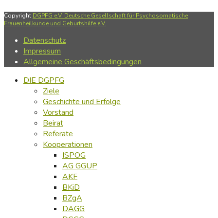
Copyright
DGPFG e.V. Deutsche Gesellschaft für Psychosomatische
Frauenheilkunde und Geburtshilfe e.V.
Datenschutz
Impressum
Allgemeine Geschäftsbedingungen
DIE DGPFG
Ziele
Geschichte und Erfolge
Vorstand
Beirat
Referate
Kooperationen
ISPOG
AG GGUP
AKF
BKiD
BZgA
DAGG