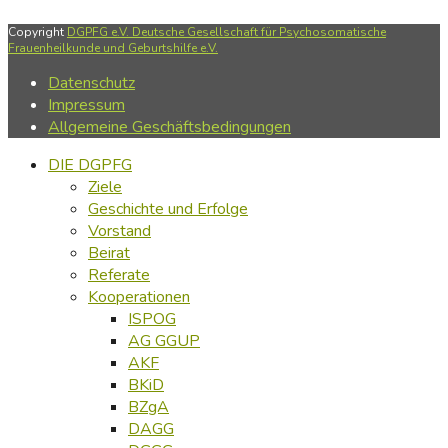
Copyright
DGPFG e.V. Deutsche Gesellschaft für Psychosomatische
Frauenheilkunde und Geburtshilfe e.V.
Datenschutz
Impressum
Allgemeine Geschäftsbedingungen
DIE DGPFG
Ziele
Geschichte und Erfolge
Vorstand
Beirat
Referate
Kooperationen
ISPOG
AG GGUP
AKF
BKiD
BZgA
DAGG