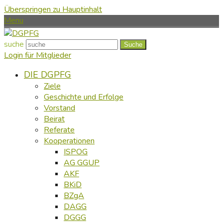
Überspringen zu Hauptinhalt
Menu
suche
Suche
Login für Mitglieder
DIE DGPFG
Ziele
Geschichte und Erfolge
Vorstand
Beirat
Referate
Kooperationen
ISPOG
AG GGUP
AKF
BKiD
BZgA
DAGG
DGGG