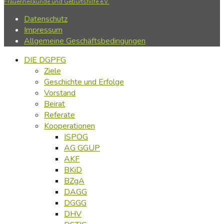
Frauenheilkunde und Geburtshilfe e.V.
Datenschutz
Impressum
Allgemeine Geschäftsbedingungen
DIE DGPFG
Ziele
Geschichte und Erfolge
Vorstand
Beirat
Referate
Kooperationen
ISPOG
AG GGUP
AKF
BKiD
BZgA
DAGG
DGGG
DHV