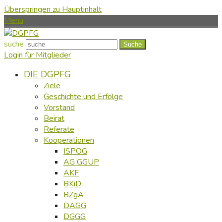
Überspringen zu Hauptinhalt
Menu
suche
Suche
Login für Mitglieder
DIE DGPFG
Ziele
Geschichte und Erfolge
Vorstand
Beirat
Referate
Kooperationen
ISPOG
AG GGUP
AKF
BKiD
BZgA
DAGG
DGGG