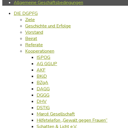
Allgemeine Geschäftsbedingungen
DIE DGPFG
Ziele
Geschichte und Erfolge
Vorstand
Beirat
Referate
Kooperationen
ISPOG
AG GGUP
AKF
BKiD
BZgA
DAGG
DGGG
DHV
DSTIG
Marcé Gesellschaft
Hilfetelefon „Gewalt gegen Frauen“
Schatten & Licht e.V.