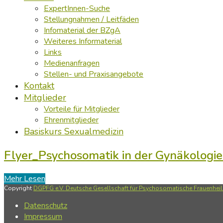
ExpertInnen-Suche
Stellungnahmen / Leitfäden
Infomaterial der BZgA
Weiteres Informaterial
Links
Medienanfragen
Stellen- und Praxisangebote
Kontakt
Mitglieder
Vorteile für Mitglieder
Ehrenmitglieder
Basiskurs Sexualmedizin
Flyer_Psychosomatik in der Gynäkologi
Mehr Lesen
Copyright
DGPFG e.V. Deutsche Gesellschaft für Psychosomatische Frauenheilk
Datenschutz
Impressum