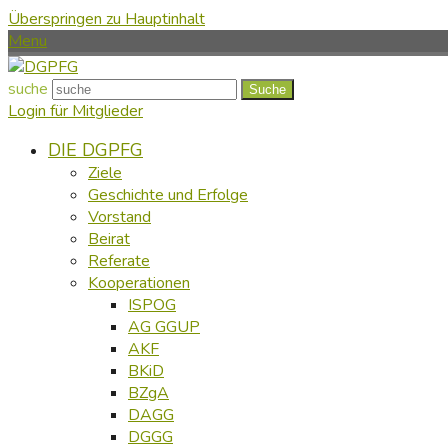
Überspringen zu Hauptinhalt
Menu
suche
Suche
Login für Mitglieder
DIE DGPFG
Ziele
Geschichte und Erfolge
Vorstand
Beirat
Referate
Kooperationen
ISPOG
AG GGUP
AKF
BKiD
BZgA
DAGG
DGGG