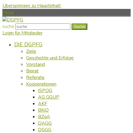
Überspringen zu Hauptinhalt
Menu
suche
Suche
Login für Mitglieder
DIE DGPFG
Ziele
Geschichte und Erfolge
Vorstand
Beirat
Referate
Kooperationen
ISPOG
AG GGUP
AKF
BKiD
BZgA
DAGG
DGGG