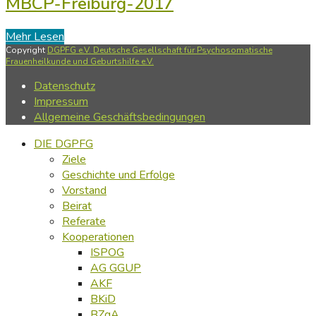
MBCP-Freiburg-2017
Mehr Lesen
Copyright
DGPFG e.V. Deutsche Gesellschaft für Psychosomatische
Frauenheilkunde und Geburtshilfe e.V.
Datenschutz
Impressum
Allgemeine Geschäftsbedingungen
DIE DGPFG
Ziele
Geschichte und Erfolge
Vorstand
Beirat
Referate
Kooperationen
ISPOG
AG GGUP
AKF
BKiD
BZgA