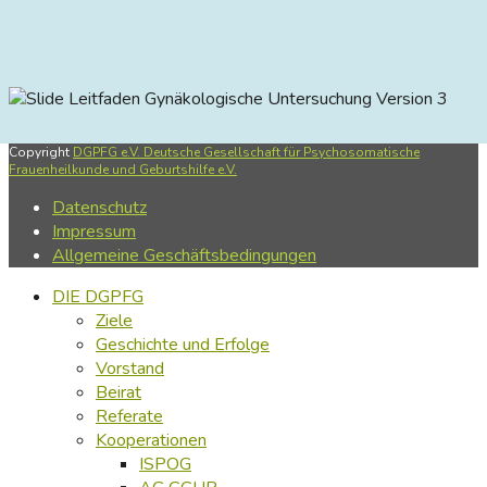
Leitfaden Gynäkologische Untersuchung Version 3
Copyright
DGPFG e.V. Deutsche Gesellschaft für Psychosomatische
Frauenheilkunde und Geburtshilfe e.V.
Datenschutz
Impressum
Allgemeine Geschäftsbedingungen
DIE DGPFG
Ziele
Geschichte und Erfolge
Vorstand
Beirat
Referate
Kooperationen
ISPOG