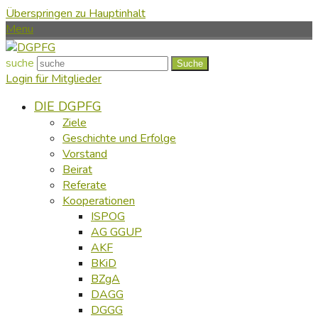
Überspringen zu Hauptinhalt
Menu
suche
Suche
Login für Mitglieder
DIE DGPFG
Ziele
Geschichte und Erfolge
Vorstand
Beirat
Referate
Kooperationen
ISPOG
AG GGUP
AKF
BKiD
BZgA
DAGG
DGGG