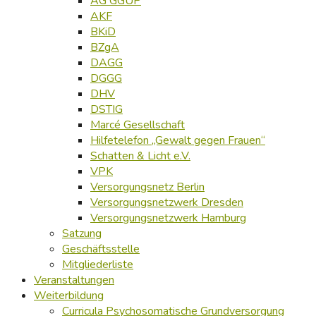
AG GGUP
AKF
BKiD
BZgA
DAGG
DGGG
DHV
DSTIG
Marcé Gesellschaft
Hilfetelefon „Gewalt gegen Frauen“
Schatten & Licht e.V.
VPK
Versorgungsnetz Berlin
Versorgungsnetzwerk Dresden
Versorgungsnetzwerk Hamburg
Satzung
Geschäftsstelle
Mitgliederliste
Veranstaltungen
Weiterbildung
Curricula Psychosomatische Grundversorgung