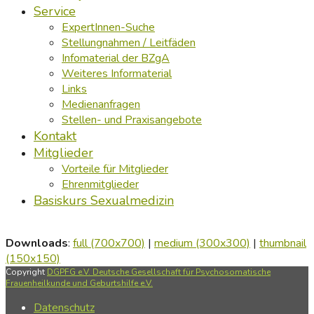
Service
ExpertInnen-Suche
Stellungnahmen / Leitfäden
Infomaterial der BZgA
Weiteres Informaterial
Links
Medienanfragen
Stellen- und Praxisangebote
Kontakt
Mitglieder
Vorteile für Mitglieder
Ehrenmitglieder
Basiskurs Sexualmedizin
Downloads
:
full (700x700)
|
medium (300x300)
|
thumbnail
(150x150)
Copyright
DGPFG e.V. Deutsche Gesellschaft für Psychosomatische
Frauenheilkunde und Geburtshilfe e.V.
Datenschutz