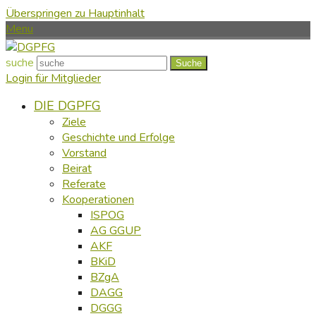
Überspringen zu Hauptinhalt
Menu
suche
Suche
Login für Mitglieder
DIE DGPFG
Ziele
Geschichte und Erfolge
Vorstand
Beirat
Referate
Kooperationen
ISPOG
AG GGUP
AKF
BKiD
BZgA
DAGG
DGGG