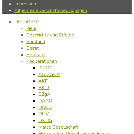
Impressum
Allgemeine Geschäftsbedingungen
DIE DGPFG
Ziele
Geschichte und Erfolge
Vorstand
Beirat
Referate
Kooperationen
ISPOG
AG GGUP
AKF
BKiD
BZgA
DAGG
DGGG
DHV
DSTIG
Marcé Gesellschaft
Hilfetelefon „Gewalt gegen Frauen“