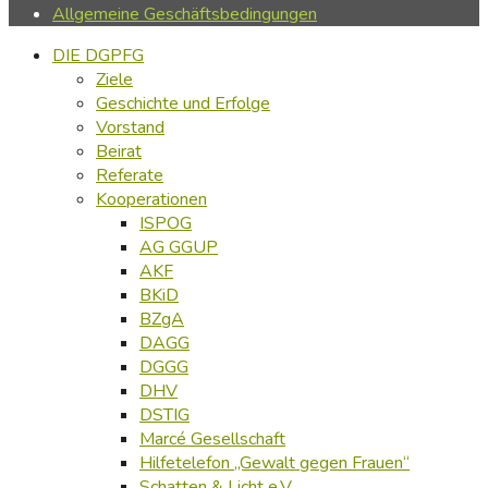
Allgemeine Geschäftsbedingungen
DIE DGPFG
Ziele
Geschichte und Erfolge
Vorstand
Beirat
Referate
Kooperationen
ISPOG
AG GGUP
AKF
BKiD
BZgA
DAGG
DGGG
DHV
DSTIG
Marcé Gesellschaft
Hilfetelefon „Gewalt gegen Frauen“
Schatten & Licht e.V.