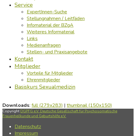
Service
ExpertInnen-Suche
Stellungnahmen / Leitfäden
Infomaterial der BZgA
Weiteres Informaterial
Links
Medienanfragen
Stellen- und Praxisangebote
Kontakt
Mitglieder
Vorteile für Mitglieder
Ehrenmitglieder
Basiskurs Sexualmedizin
Downloads
:
full (279x283)
|
thumbnail (150x150)
Copyright
DGPFG e.V. Deutsche Gesellschaft für Psychosomatische
Frauenheilkunde und Geburtshilfe e.V.
Datenschutz
Impressum