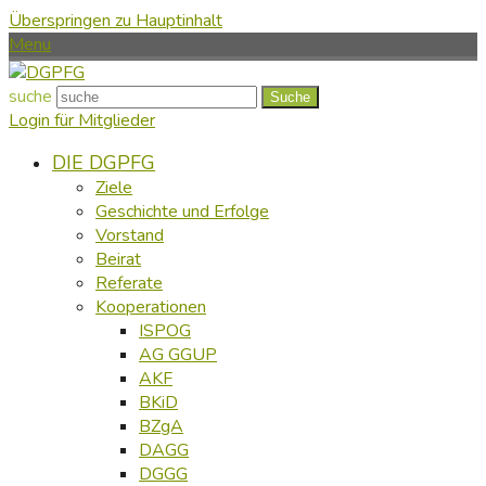
Überspringen zu Hauptinhalt
Menu
suche
Suche
Login für Mitglieder
DIE DGPFG
Ziele
Geschichte und Erfolge
Vorstand
Beirat
Referate
Kooperationen
ISPOG
AG GGUP
AKF
BKiD
BZgA
DAGG
DGGG