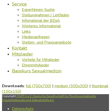
Service
ExpertInnen-Suche
Stellungnahmen / Leitfäden
Infomaterial der BZgA
Weiteres Informaterial
Links
Medienanfragen
Stellen- und Praxisangebote
Kontakt
Mitglieder
Vorteile für Mitglieder
Ehrenmitglieder
Basiskurs Sexualmedizin
Downloads
:
full (700x700)
|
medium (300x300)
|
thumbnail
(150x150)
Copyright
DGPFG e.V. Deutsche Gesellschaft für Psychosomatische
Frauenheilkunde und Geburtshilfe e.V.
Datenschutz