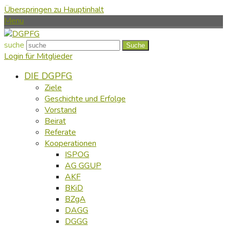
Überspringen zu Hauptinhalt
Menu
suche
Suche
Login für Mitglieder
DIE DGPFG
Ziele
Geschichte und Erfolge
Vorstand
Beirat
Referate
Kooperationen
ISPOG
AG GGUP
AKF
BKiD
BZgA
DAGG
DGGG