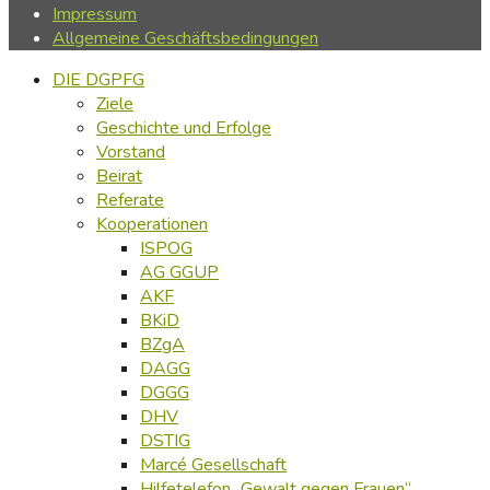
Impressum
Allgemeine Geschäftsbedingungen
DIE DGPFG
Ziele
Geschichte und Erfolge
Vorstand
Beirat
Referate
Kooperationen
ISPOG
AG GGUP
AKF
BKiD
BZgA
DAGG
DGGG
DHV
DSTIG
Marcé Gesellschaft
Hilfetelefon „Gewalt gegen Frauen“