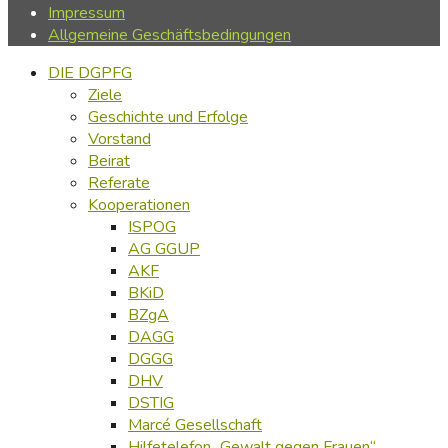
Impressum
Allgemeine Geschäftsbedingungen
DIE DGPFG
Ziele
Geschichte und Erfolge
Vorstand
Beirat
Referate
Kooperationen
ISPOG
AG GGUP
AKF
BKiD
BZgA
DAGG
DGGG
DHV
DSTIG
Marcé Gesellschaft
Hilfetelefon „Gewalt gegen Frauen“