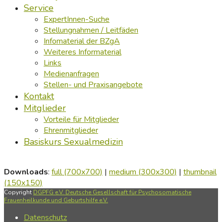
Service
ExpertInnen-Suche
Stellungnahmen / Leitfäden
Infomaterial der BZgA
Weiteres Informaterial
Links
Medienanfragen
Stellen- und Praxisangebote
Kontakt
Mitglieder
Vorteile für Mitglieder
Ehrenmitglieder
Basiskurs Sexualmedizin
Downloads
:
full (700x700)
|
medium (300x300)
|
thumbnail
(150x150)
Copyright
DGPFG e.V. Deutsche Gesellschaft für Psychosomatische
Frauenheilkunde und Geburtshilfe e.V.
Datenschutz