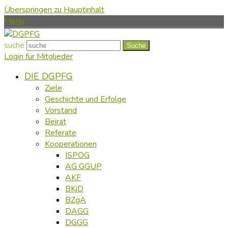
Überspringen zu Hauptinhalt
Menu
suche
Suche
Login für Mitglieder
DIE DGPFG
Ziele
Geschichte und Erfolge
Vorstand
Beirat
Referate
Kooperationen
ISPOG
AG GGUP
AKF
BKiD
BZgA
DAGG
DGGG