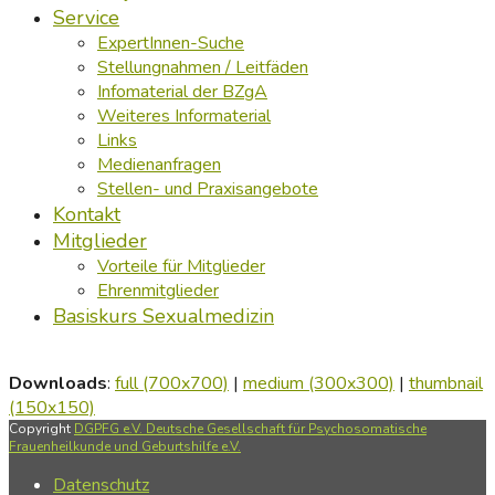
Service
ExpertInnen-Suche
Stellungnahmen / Leitfäden
Infomaterial der BZgA
Weiteres Informaterial
Links
Medienanfragen
Stellen- und Praxisangebote
Kontakt
Mitglieder
Vorteile für Mitglieder
Ehrenmitglieder
Basiskurs Sexualmedizin
Downloads
:
full (700x700)
|
medium (300x300)
|
thumbnail
(150x150)
Copyright
DGPFG e.V. Deutsche Gesellschaft für Psychosomatische
Frauenheilkunde und Geburtshilfe e.V.
Datenschutz