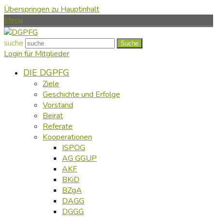
Überspringen zu Hauptinhalt
Menu
suche
Suche
Login für Mitglieder
DIE DGPFG
Ziele
Geschichte und Erfolge
Vorstand
Beirat
Referate
Kooperationen
ISPOG
AG GGUP
AKF
BKiD
BZgA
DAGG
DGGG