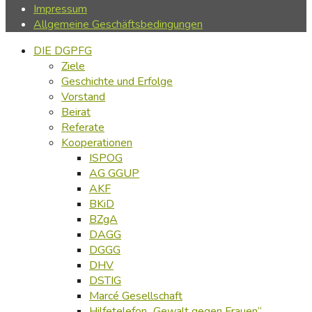
Impressum
Allgemeine Geschäftsbedingungen
DIE DGPFG
Ziele
Geschichte und Erfolge
Vorstand
Beirat
Referate
Kooperationen
ISPOG
AG GGUP
AKF
BKiD
BZgA
DAGG
DGGG
DHV
DSTIG
Marcé Gesellschaft
Hilfetelefon „Gewalt gegen Frauen“