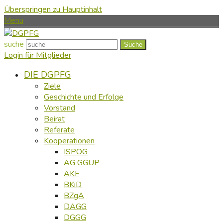
Überspringen zu Hauptinhalt
Menu
suche
Suche
Login für Mitglieder
DIE DGPFG
Ziele
Geschichte und Erfolge
Vorstand
Beirat
Referate
Kooperationen
ISPOG
AG GGUP
AKF
BKiD
BZgA
DAGG
DGGG