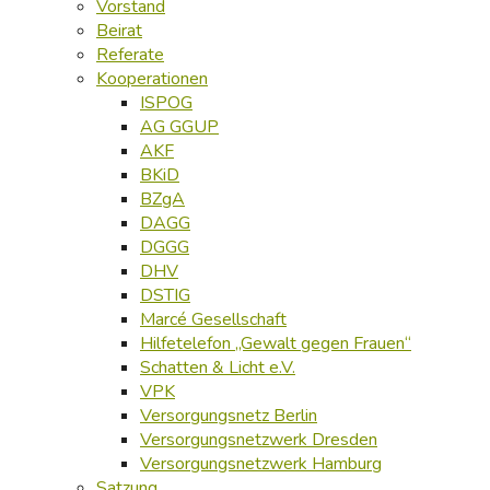
Vorstand
Beirat
Referate
Kooperationen
ISPOG
AG GGUP
AKF
BKiD
BZgA
DAGG
DGGG
DHV
DSTIG
Marcé Gesellschaft
Hilfetelefon „Gewalt gegen Frauen“
Schatten & Licht e.V.
VPK
Versorgungsnetz Berlin
Versorgungsnetzwerk Dresden
Versorgungsnetzwerk Hamburg
Satzung