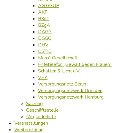
AG GGUP
AKF
BKiD
BZgA
DAGG
DGGG
DHV
DSTIG
Marcé Gesellschaft
Hilfetelefon „Gewalt gegen Frauen“
Schatten & Licht e.V.
VPK
Versorgungsnetz Berlin
Versorgungsnetzwerk Dresden
Versorgungsnetzwerk Hamburg
Satzung
Geschäftsstelle
Mitgliederliste
Veranstaltungen
Weiterbildung