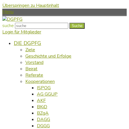
Überspringen zu Hauptinhalt
Menu
suche
Suche
Login für Mitglieder
DIE DGPFG
Ziele
Geschichte und Erfolge
Vorstand
Beirat
Referate
Kooperationen
ISPOG
AG GGUP
AKF
BKiD
BZgA
DAGG
DGGG